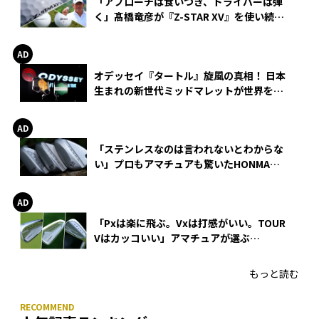
「アプローチは食いつき、ドライバーは弾
く」髙橋竜彦が『Z-STAR XV』を使い続け
る理由
オデッセイ『タートル』旋風の真相！ 日本
生まれの新世代ミッドマレットが世界を席
巻
「ステンレスなのは言われないとわからな
い」プロもアマチュアも驚いたHONMA
WEDGEの打感とスピン
「Pxは楽に飛ぶ。Vxは打感がいい。TOUR
Vはカッコいい」アマチュアが選ぶ
HONMA「T//WORLD アイアン」
もっと読む