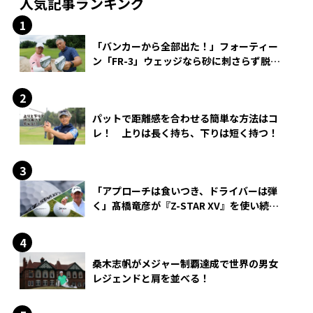
人気記事ランキング
「バンカーから全部出た！」フォーティー
ン「FR-3」ウェッジなら砂に刺さらず脱出
できる？
パットで距離感を合わせる簡単な方法はコ
レ！ 上りは長く持ち、下りは短く持つ！
「アプローチは食いつき、ドライバーは弾
く」髙橋竜彦が『Z-STAR XV』を使い続け
る理由
桑木志帆がメジャー制覇達成で世界の男女
レジェンドと肩を並べる！