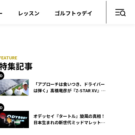
ー
レッスン
ゴルフトゥデイ
特集記事
「アプローチは食いつき、ドライバー
は弾く」髙橋竜彦が『Z-STAR XV』を
使い続ける理由
オデッセイ『タートル』旋風の真相！
日本生まれの新世代ミッドマレットが
世界を席巻