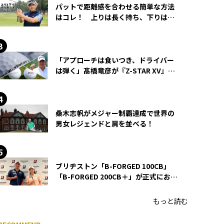
パットで距離感を合わせる簡単な方法
はコレ！ 上りは長く持ち、下りは短
く持つ！
「アプローチは食いつき、ドライバー
は弾く」髙橋竜彦が『Z-STAR XV』を
使い続ける理由
桑木志帆がメジャー制覇達成で世界の
男女レジェンドと肩を並べる！
ブリヂストン「B-FORGED 100CB」
「B-FORGED 200CB＋」が正式にお披
露目！ あのアイアンの正体がついに
明らかに！
もっと読む