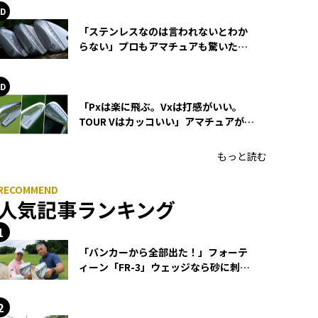
「ステンレスなのは言われないとわか
らない」プロもアマチュアも驚いた
HONMA WEDGEの打感とスピン
「Pxは楽に飛ぶ。Vxは打感がいい。
TOUR Vはカッコいい」アマチュアが選
ぶHONMA「T//WORLD アイアン」
もっと読む
人気記事ランキング
「バンカーから全部出た！」フォーテ
ィーン「FR-3」ウェッジなら砂に刺さ
らず脱出できる？