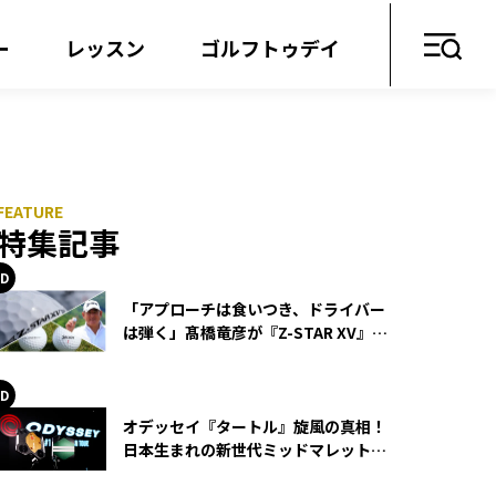
ー
レッスン
ゴルフトゥデイ
！
特集記事
「アプローチは食いつき、ドライバー
は弾く」髙橋竜彦が『Z-STAR XV』を
使い続ける理由
オデッセイ『タートル』旋風の真相！
日本生まれの新世代ミッドマレットが
世界を席巻