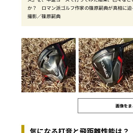
か？ ロマン派ゴルフ作家の篠原嗣典が真相に迫
撮影／篠原嗣典
画像をま
気になる打音と飛距離性能は？