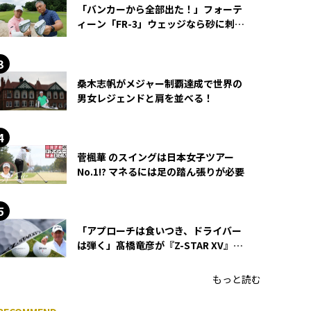
「バンカーから全部出た！」フォーテ
ィーン「FR-3」ウェッジなら砂に刺さ
らず脱出できる？
桑木志帆がメジャー制覇達成で世界の
男女レジェンドと肩を並べる！
菅楓華 のスイングは日本女子ツアー
No.1!? マネるには足の踏ん張りが必要
「アプローチは食いつき、ドライバー
は弾く」髙橋竜彦が『Z-STAR XV』を
使い続ける理由
もっと読む