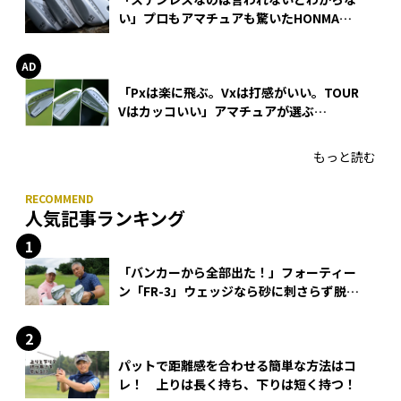
い」プロもアマチュアも驚いたHONMA
WEDGEの打感とスピン
「Pxは楽に飛ぶ。Vxは打感がいい。TOUR
Vはカッコいい」アマチュアが選ぶ
HONMA「T//WORLD アイアン」
もっと読む
人気記事ランキング
「バンカーから全部出た！」フォーティー
ン「FR-3」ウェッジなら砂に刺さらず脱出
できる？
パットで距離感を合わせる簡単な方法はコ
レ！ 上りは長く持ち、下りは短く持つ！