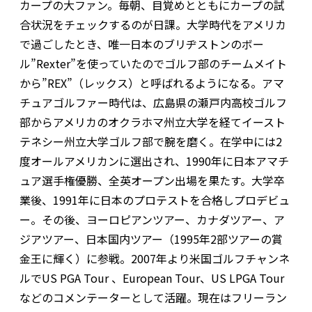
カープの大ファン。毎朝、目覚めとともにカープの試
合状況をチェックするのが日課。大学時代をアメリカ
で過ごしたとき、唯一日本のブリヂストンのボー
ル”Rexter”を使っていたのでゴルフ部のチームメイト
から”REX”（レックス）と呼ばれるようになる。アマ
チュアゴルファー時代は、広島県の瀬戸内高校ゴルフ
部からアメリカのオクラホマ州立大学を経てイースト
テネシー州立大学ゴルフ部で腕を磨く。在学中には2
度オールアメリカンに選出され、1990年に日本アマチ
ュア選手権優勝、全英オープン出場を果たす。大学卒
業後、1991年に日本のプロテストを合格しプロデビュ
ー。その後、ヨーロピアンツアー、カナダツアー、ア
ジアツアー、日本国内ツアー（1995年2部ツアーの賞
金王に輝く）に参戦。2007年より米国ゴルフチャンネ
ルでUS PGA Tour 、European Tour、US LPGA Tour
などのコメンテーターとして活躍。現在はフリーラン