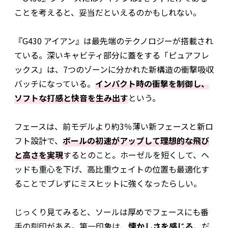
ことを考えると、妥当だといえるのかもしれない。
『G430 アイアン』は最先端のテクノロジーが搭載され
ている。深いキャビティ部分に蓋をする「ピュアフレ
ックス」は、7つのゾーンに分かれた新構造の衝撃吸収
バッチになっている。
インパクト時の衝撃を制御し、
ソフトな打感と快音を生み出す
という。
フェースは、前モデルより約3％薄い新フェースと新ロ
フト設計で、
ボールの初速がアップして理想的な飛び
と高さを実現
するとのこと。ホーゼルを短くして、ヘ
ッドも重心を下げ、高比重ウェイトの位置も最適化す
ることでブレずにミスヒットに強くなったらしい。
じっくり見てみると、ソールは厚めでフェースにも番
手の刻印がある。第一印象は、
懐かしさを感じる、
だ