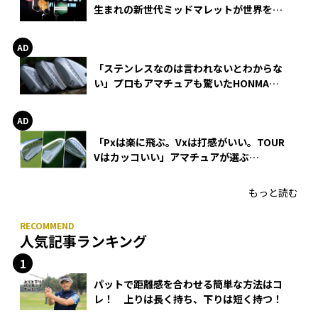
生まれの新世代ミッドマレットが世界を席
巻
「ステンレスなのは言われないとわからな
い」プロもアマチュアも驚いたHONMA
WEDGEの打感とスピン
「Pxは楽に飛ぶ。Vxは打感がいい。TOUR
Vはカッコいい」アマチュアが選ぶ
HONMA「T//WORLD アイアン」
もっと読む
人気記事ランキング
パットで距離感を合わせる簡単な方法はコ
レ！ 上りは長く持ち、下りは短く持つ！