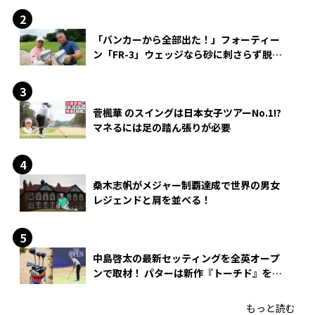
「バンカーから全部出た！」フォーティー
ン「FR-3」ウェッジなら砂に刺さらず脱出
できる？
菅楓華 のスイングは日本女子ツアーNo.1!?
マネるには足の踏ん張りが必要
桑木志帆がメジャー制覇達成で世界の男女
レジェンドと肩を並べる！
中島啓太の最新セッティングを全英オープ
ンで取材！ パターは新作『トーチド』を投
入
もっと読む