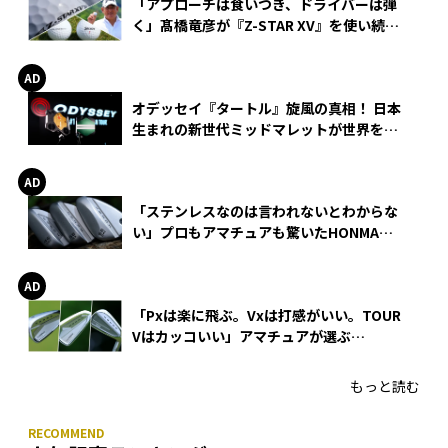
「アプローチは食いつき、ドライバーは弾
く」髙橋竜彦が『Z-STAR XV』を使い続け
る理由
オデッセイ『タートル』旋風の真相！ 日本
生まれの新世代ミッドマレットが世界を席
巻
「ステンレスなのは言われないとわからな
い」プロもアマチュアも驚いたHONMA
WEDGEの打感とスピン
「Pxは楽に飛ぶ。Vxは打感がいい。TOUR
Vはカッコいい」アマチュアが選ぶ
HONMA「T//WORLD アイアン」
もっと読む