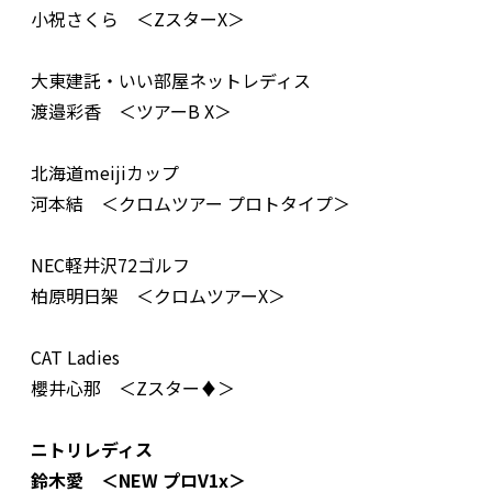
小祝さくら ＜ZスターX＞
大東建託・いい部屋ネットレディス
渡邉彩香 ＜ツアーB X＞
北海道meijiカップ
河本結 ＜クロムツアー プロトタイプ＞
NEC軽井沢72ゴルフ
柏原明日架 ＜クロムツアーX＞
CAT Ladies
櫻井心那 ＜Zスター♦︎＞
ニトリレディス
鈴木愛 ＜NEW プロV1x＞