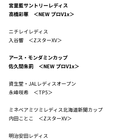
宮里藍サントリーレディス
高橋彩華 ＜NEW プロV1x＞
ニチレイレディス
入谷響 ＜ZスターXV＞
アース・モンダミンカップ
佐久間朱莉 ＜NEW プロV1x＞
資生堂・JALレディスオープン
永峰咲希 ＜TP5＞
ミネベアミツミレディス北海道新聞カップ
内田ことこ ＜ZスターXV＞
明治安田レディス