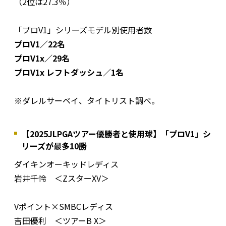
（2位は27.3％）
「プロV1」シリーズモデル別使用者数
プロV1／22名
プロV1x／29名
プロV1x レフトダッシュ／1名
※ダレルサーベイ、タイトリスト調べ。
【2025JLPGAツアー優勝者と使用球】「プロV1」シ
リーズが最多10勝
ダイキンオーキッドレディス
岩井千怜 ＜ZスターXV＞
Vポイント×SMBCレディス
吉田優利 ＜ツアーB X＞