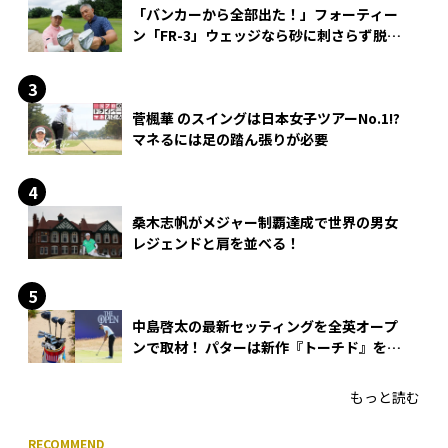
「バンカーから全部出た！」フォーティー
ン「FR-3」ウェッジなら砂に刺さらず脱出
できる？
菅楓華 のスイングは日本女子ツアーNo.1!?
マネるには足の踏ん張りが必要
桑木志帆がメジャー制覇達成で世界の男女
レジェンドと肩を並べる！
中島啓太の最新セッティングを全英オープ
ンで取材！ パターは新作『トーチド』を投
入
もっと読む