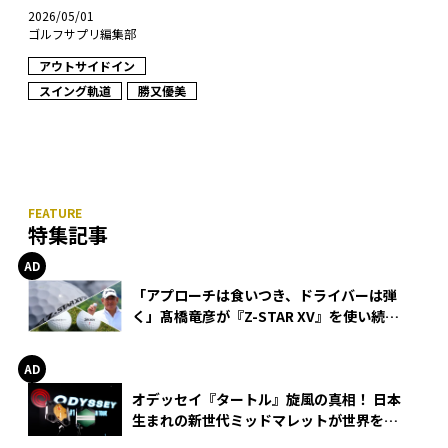
2026/05/01
ゴルフサプリ編集部
アウトサイドイン
スイング軌道
勝又優美
特集記事
「アプローチは食いつき、ドライバーは弾
く」髙橋竜彦が『Z-STAR XV』を使い続け
る理由
オデッセイ『タートル』旋風の真相！ 日本
生まれの新世代ミッドマレットが世界を席
巻