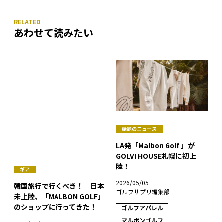
あわせて読みたい
話題のニュース
LA発「Malbon Golf 」が
ギア
GOLVI HOUSE札幌に初上
韓国旅行で行くべき！ 日本
陸！
未上陸、「MALBON GOLF」
のショップに行ってきた！
2026/05/05
ゴルフサプリ編集部
2024/01/28
ゴルフアパレル
ゴルフサプリ編集部
マルボンゴルフ