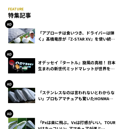
特集記事
「アプローチは食いつき、ドライバーは弾
く」髙橋竜彦が『Z-STAR XV』を使い続け
る理由
オデッセイ『タートル』旋風の真相！ 日本
生まれの新世代ミッドマレットが世界を席
巻
「ステンレスなのは言われないとわからな
い」プロもアマチュアも驚いたHONMA
WEDGEの打感とスピン
「Pxは楽に飛ぶ。Vxは打感がいい。TOUR
Vはカッコいい」アマチュアが選ぶ
HONMA「T//WORLD アイアン」