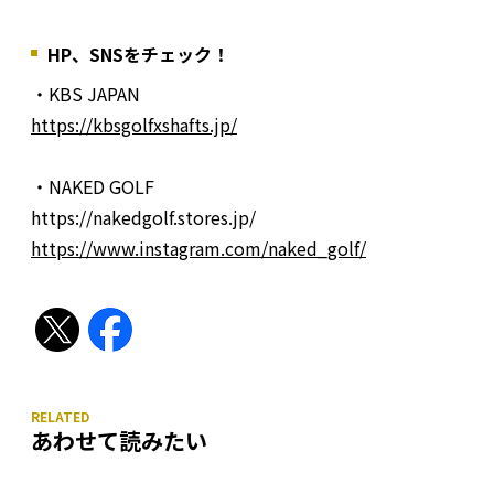
HP、SNSをチェック！
・KBS JAPAN
https://kbsgolfxshafts.jp/
・NAKED GOLF
https://nakedgolf.stores.jp/
https://www.instagram.com/naked_golf/
あわせて読みたい