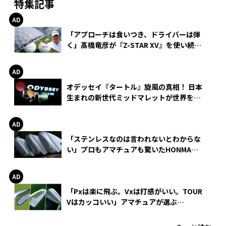
特集記事
「アプローチは食いつき、ドライバーは弾
く」髙橋竜彦が『Z-STAR XV』を使い続け
る理由
オデッセイ『タートル』旋風の真相！ 日本
生まれの新世代ミッドマレットが世界を席
巻
「ステンレスなのは言われないとわからな
い」プロもアマチュアも驚いたHONMA
WEDGEの打感とスピン
「Pxは楽に飛ぶ。Vxは打感がいい。TOUR
Vはカッコいい」アマチュアが選ぶ
HONMA「T//WORLD アイアン」