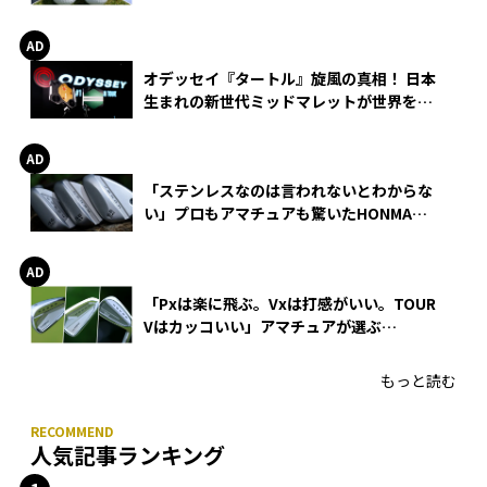
る理由
オデッセイ『タートル』旋風の真相！ 日本
生まれの新世代ミッドマレットが世界を席
巻
「ステンレスなのは言われないとわからな
い」プロもアマチュアも驚いたHONMA
WEDGEの打感とスピン
「Pxは楽に飛ぶ。Vxは打感がいい。TOUR
Vはカッコいい」アマチュアが選ぶ
HONMA「T//WORLD アイアン」
もっと読む
人気記事ランキング