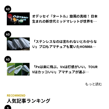
る理由
オデッセイ『タートル』旋風の真相！ 日本
生まれの新世代ミッドマレットが世界を席
巻
「ステンレスなのは言われないとわからな
い」プロもアマチュアも驚いたHONMA
WEDGEの打感とスピン
「Pxは楽に飛ぶ。Vxは打感がいい。TOUR
Vはカッコいい」アマチュアが選ぶ
HONMA「T//WORLD アイアン」
もっと読む
人気記事ランキング