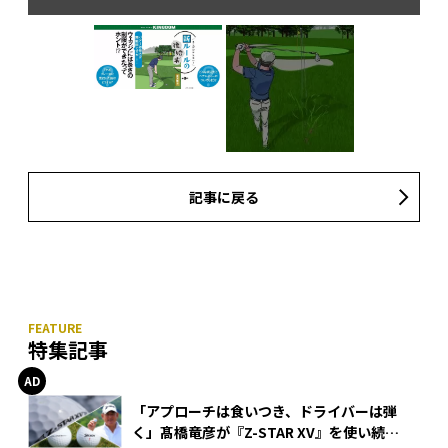
記事に戻る
統と
ウ
う。
慣
特集記事
「アプローチは食いつき、ドライバーは弾
く」髙橋竜彦が『Z-STAR XV』を使い続け