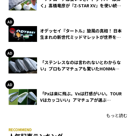
く」髙橋竜彦が『Z-STAR XV』を使い続け
る理由
オデッセイ『タートル』旋風の真相！ 日本
生まれの新世代ミッドマレットが世界を席
巻
「ステンレスなのは言われないとわからな
い」プロもアマチュアも驚いたHONMA
WEDGEの打感とスピン
「Pxは楽に飛ぶ。Vxは打感がいい。TOUR
Vはカッコいい」アマチュアが選ぶ
HONMA「T//WORLD アイアン」
もっと読む