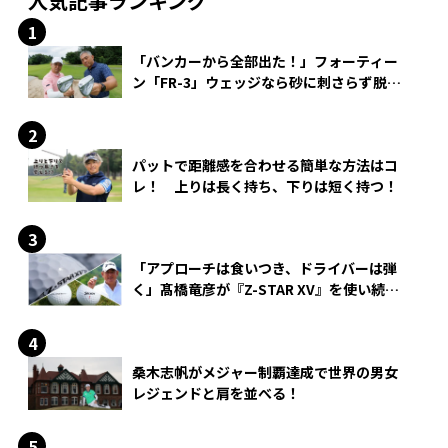
人気記事ランキング
「バンカーから全部出た！」フォーティー
ン「FR-3」ウェッジなら砂に刺さらず脱出
できる？
パットで距離感を合わせる簡単な方法はコ
レ！ 上りは長く持ち、下りは短く持つ！
「アプローチは食いつき、ドライバーは弾
く」髙橋竜彦が『Z-STAR XV』を使い続け
る理由
桑木志帆がメジャー制覇達成で世界の男女
レジェンドと肩を並べる！