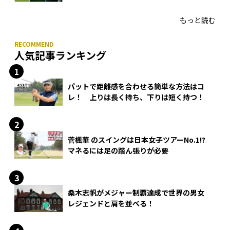
HONMA「T//WORLD アイアン」
もっと読む
人気記事ランキング
パットで距離感を合わせる簡単な方法はコ
レ！ 上りは長く持ち、下りは短く持つ！
菅楓華 のスイングは日本女子ツアーNo.1!?
マネるには足の踏ん張りが必要
桑木志帆がメジャー制覇達成で世界の男女
レジェンドと肩を並べる！