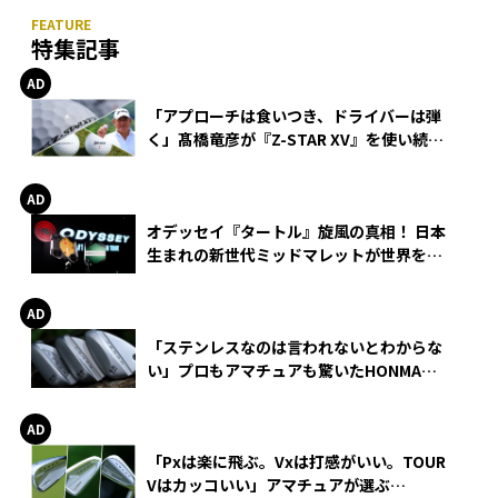
特集記事
「アプローチは食いつき、ドライバーは弾
く」髙橋竜彦が『Z-STAR XV』を使い続け
る理由
オデッセイ『タートル』旋風の真相！ 日本
生まれの新世代ミッドマレットが世界を席
巻
「ステンレスなのは言われないとわからな
い」プロもアマチュアも驚いたHONMA
WEDGEの打感とスピン
「Pxは楽に飛ぶ。Vxは打感がいい。TOUR
Vはカッコいい」アマチュアが選ぶ