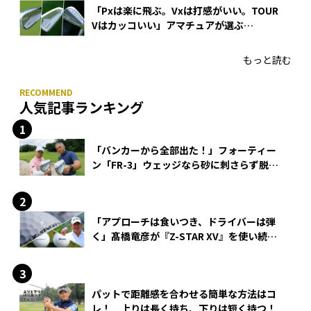
「Pxは楽に飛ぶ。Vxは打感がいい。TOUR
Vはカッコいい」アマチュアが選ぶ
HONMA「T//WORLD アイアン」
もっと読む
人気記事ランキング
「バンカーから全部出た！」フォーティー
ン「FR-3」ウェッジなら砂に刺さらず脱出
できる？
「アプローチは食いつき、ドライバーは弾
く」髙橋竜彦が『Z-STAR XV』を使い続け
る理由
パットで距離感を合わせる簡単な方法はコ
レ！ 上りは長く持ち、下りは短く持つ！