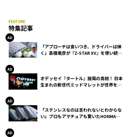
特集記事
「アプローチは食いつき、ドライバーは弾
く」髙橋竜彦が『Z-STAR XV』を使い続け
る理由
オデッセイ『タートル』旋風の真相！ 日本
生まれの新世代ミッドマレットが世界を席
巻
「ステンレスなのは言われないとわからな
い」プロもアマチュアも驚いたHONMA
WEDGEの打感とスピン