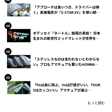
「アプローチは食いつき、ドライバーは弾
く」髙橋竜彦が『Z-STAR XV』を使い続け
る理由
オデッセイ『タートル』旋風の真相！ 日本
生まれの新世代ミッドマレットが世界を席
巻
「ステンレスなのは言われないとわからな
い」プロもアマチュアも驚いたHONMA
WEDGEの打感とスピン
「Pxは楽に飛ぶ。Vxは打感がいい。TOUR
Vはカッコいい」アマチュアが選ぶ
HONMA「T//WORLD アイアン」
もっと読む