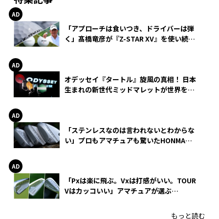
「アプローチは食いつき、ドライバーは弾
く」髙橋竜彦が『Z-STAR XV』を使い続け
る理由
オデッセイ『タートル』旋風の真相！ 日本
生まれの新世代ミッドマレットが世界を席
巻
「ステンレスなのは言われないとわからな
い」プロもアマチュアも驚いたHONMA
WEDGEの打感とスピン
「Pxは楽に飛ぶ。Vxは打感がいい。TOUR
Vはカッコいい」アマチュアが選ぶ
HONMA「T//WORLD アイアン」
もっと読む