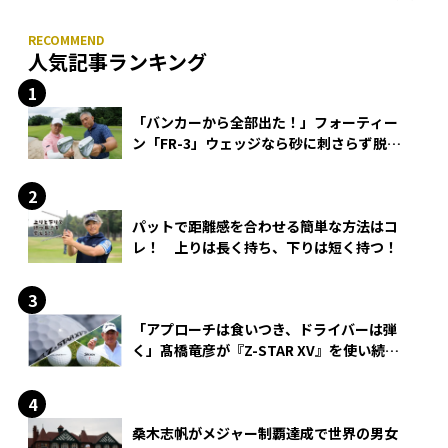
人気記事ランキング
「バンカーから全部出た！」フォーティー
ン「FR-3」ウェッジなら砂に刺さらず脱出
できる？
パットで距離感を合わせる簡単な方法はコ
レ！ 上りは長く持ち、下りは短く持つ！
「アプローチは食いつき、ドライバーは弾
く」髙橋竜彦が『Z-STAR XV』を使い続け
る理由
桑木志帆がメジャー制覇達成で世界の男女