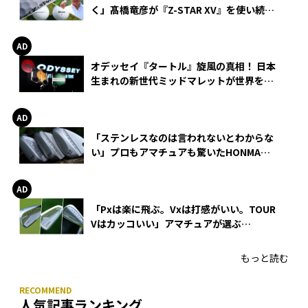
く」髙橋竜彦が『Z-STAR XV』を使い続け
る理由
オデッセイ『タートル』旋風の真相！ 日本
生まれの新世代ミッドマレットが世界を席
巻
「ステンレスなのは言われないとわからな
い」プロもアマチュアも驚いたHONMA
WEDGEの打感とスピン
「Pxは楽に飛ぶ。Vxは打感がいい。TOUR
Vはカッコいい」アマチュアが選ぶ
HONMA「T//WORLD アイアン」
もっと読む
人気記事ランキング