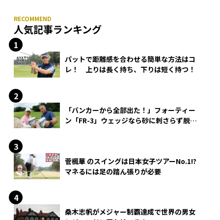
人気記事ランキング
パットで距離感を合わせる簡単な方法はコ
レ！ 上りは長く持ち、下りは短く持つ！
「バンカーから全部出た！」フォーティー
ン「FR-3」ウェッジなら砂に刺さらず脱出
できる？
菅楓華 のスイングは日本女子ツアーNo.1!?
マネるには足の踏ん張りが必要
桑木志帆がメジャー制覇達成で世界の男女