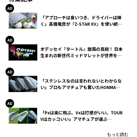
「アプローチは食いつき、ドライバーは弾
く」髙橋竜彦が『Z-STAR XV』を使い続け
る理由
オデッセイ『タートル』旋風の真相！ 日本
生まれの新世代ミッドマレットが世界を席
巻
「ステンレスなのは言われないとわからな
い」プロもアマチュアも驚いたHONMA
WEDGEの打感とスピン
「Pxは楽に飛ぶ。Vxは打感がいい。TOUR
Vはカッコいい」アマチュアが選ぶ
HONMA「T//WORLD アイアン」
もっと読む