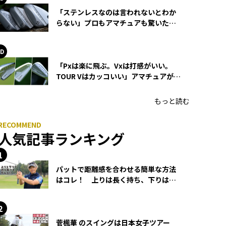
「ステンレスなのは言われないとわか
らない」プロもアマチュアも驚いた
HONMA WEDGEの打感とスピン
「Pxは楽に飛ぶ。Vxは打感がいい。
TOUR Vはカッコいい」アマチュアが選
ぶHONMA「T//WORLD アイアン」
もっと読む
人気記事ランキング
パットで距離感を合わせる簡単な方法
はコレ！ 上りは長く持ち、下りは短
く持つ！
菅楓華 のスイングは日本女子ツアー