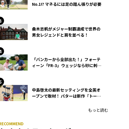
No.1!? マネるには足の踏ん張りが必要
桑木志帆がメジャー制覇達成で世界の
男女レジェンドと肩を並べる！
「バンカーから全部出た！」フォーテ
ィーン「FR-3」ウェッジなら砂に刺さ
らず脱出できる？
中島啓太の最新セッティングを全英オ
ープンで取材！ パターは新作『トーチ
ド』を投入
もっと読む