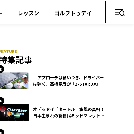
ー
レッスン
ゴルフトゥデイ
特集記事
「アプローチは食いつき、ドライバー
は弾く」髙橋竜彦が『Z-STAR XV』を
使い続ける理由
オデッセイ『タートル』旋風の真相！
日本生まれの新世代ミッドマレットが
世界を席巻