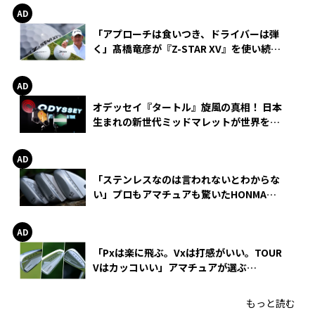
「アプローチは食いつき、ドライバーは弾
く」髙橋竜彦が『Z-STAR XV』を使い続け
る理由
オデッセイ『タートル』旋風の真相！ 日本
生まれの新世代ミッドマレットが世界を席
巻
「ステンレスなのは言われないとわからな
い」プロもアマチュアも驚いたHONMA
WEDGEの打感とスピン
「Pxは楽に飛ぶ。Vxは打感がいい。TOUR
Vはカッコいい」アマチュアが選ぶ
HONMA「T//WORLD アイアン」
もっと読む