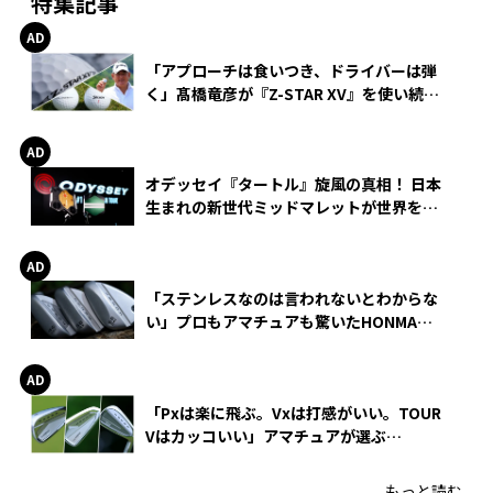
特集記事
「アプローチは食いつき、ドライバーは弾
く」髙橋竜彦が『Z-STAR XV』を使い続け
る理由
オデッセイ『タートル』旋風の真相！ 日本
生まれの新世代ミッドマレットが世界を席
巻
「ステンレスなのは言われないとわからな
い」プロもアマチュアも驚いたHONMA
WEDGEの打感とスピン
「Pxは楽に飛ぶ。Vxは打感がいい。TOUR
Vはカッコいい」アマチュアが選ぶ
HONMA「T//WORLD アイアン」
もっと読む