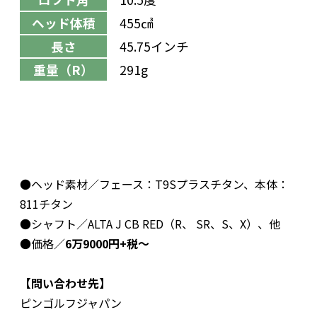
ヘッド体積
455㎤
長さ
45.75インチ
重量（R）
291g
●ヘッド素材／フェース：T9Sプラスチタン、本体：
811チタン
●シャフト／ALTA J CB RED（R、 SR、S、X）、他
●価格／
6万9000円+税～
【問い合わせ先】
ピンゴルフジャパン