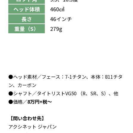
ヘッド体積
460㎤
長さ
46インチ
重量（S）
279g
●ヘッド素材／フェース：7-1チタン、本体：811チタ
ン、カーボン
●シャフト／タイトリストVG50 （R、SR、S）、他
●価格／
8万円+税～
【問い合わせ先】
アクシネット ジャパン