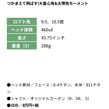
つかまえて飛ばす!大重心角&大慣性モーメント
ロフト角
9.5、10.5度
ヘッド体積
460㎤
長さ
45.75インチ
重量（S）
286g
●ヘッド素材／フェース：6-4チタン、本体：811チタ
ン
●シャフト／オリジナルカーボン（R、SR、 S）
●価格／
8万円+税