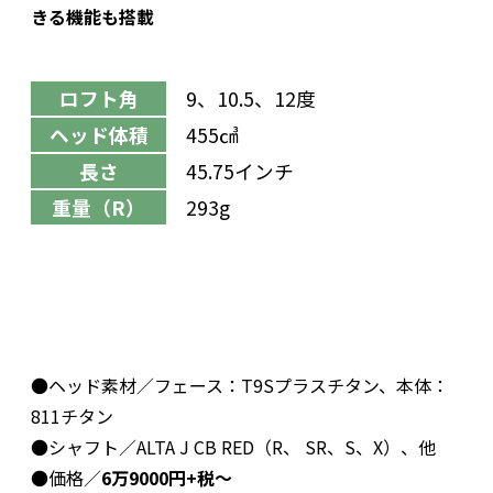
きる機能も搭載
ロフト角
9、10.5、12度
ヘッド体積
455㎤
長さ
45.75インチ
重量（R）
293g
●ヘッド素材／フェース：T9Sプラスチタン、本体：
811チタン
●シャフト／ALTA J CB RED（R、 SR、S、X）、他
●価格／
6万9000円+税～