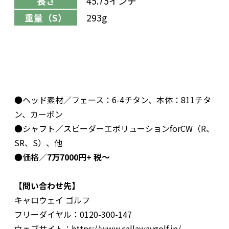
長さ
45.75インチ
重量（S）
293g
●ヘッド素材／フェース：6-4チタン、本体：811チタ
ン、カーボン
●シャフト／スピーダーエボリューションforCW（R、
SR、S）、他
●価格／
7万7000円+ 税～
【問い合わせ先】
キャロウェイ ゴルフ
フリーダイヤル：0120-300-147
ウェブサイト：https://www.callawaygolf.jp/