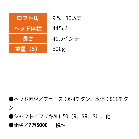
ロフト角
9.5、10.5度
ヘッド体積
445㎤
長さ
45.5インチ
重量（S）
300g
●ヘッド素材／フェース：6-4チタン、本体：811チタ
ン
●シャフト／フブキAiⅡ50（R、SR、S）、他
●価格／
7万5000円+税～