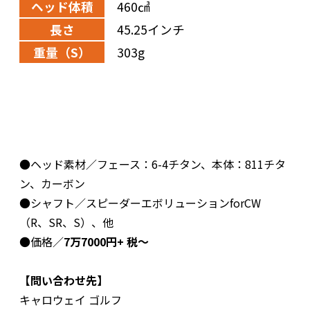
ヘッド体積
460㎤
長さ
45.25インチ
重量（S）
303g
●ヘッド素材／フェース：6-4チタン、本体：811チタ
ン、カーボン
●シャフト／スピーダーエボリューションforCW
（R、SR、S）、他
●価格／
7万7000円+ 税～
【問い合わせ先】
キャロウェイ ゴルフ