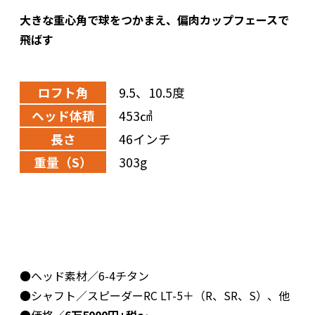
大きな重心角で球をつかまえ、偏肉カップフェースで
飛ばす
ロフト角
9.5、10.5度
ヘッド体積
453㎤
長さ
46インチ
重量（S）
303g
●ヘッド素材／6-4チタン
●シャフト／スピーダーRC LT-5＋（R、SR、S）、他
●価格／
6万5000円+税～