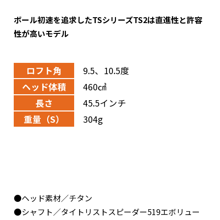
ボール初速を追求したTSシリーズTS2は直進性と許容
性が高いモデル
ロフト角
9.5、10.5度
ヘッド体積
460㎤
長さ
45.5インチ
重量（S）
304g
●ヘッド素材／チタン
●シャフト／タイトリストスピーダー519エボリュー