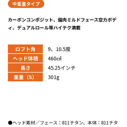
中重量タイプ
カーボンコンポジット、偏肉ミルドフェース空力ボデ
ィ、デュアルロール等ハイテク満載
ロフト角
9、10.5度
ヘッド体積
460㎤
長さ
45.25インチ
重量（S）
301g
●ヘッド素材／フェース：811チタン、本体：811チタ