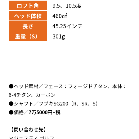
ロフト角
9.5、10.5度
ヘッド体積
460㎤
長さ
45.25インチ
重量（S）
301g
●ヘッド素材／フェース：フォージドチタン、本体：
6-4チタン、カーボン
●シャフト／フブキSG200（R、SR、S）
●価格／
7万5000円+税
【問い合わせ先】
マジェスティ ゴルフ