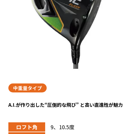
中重量タイプ
A.I.が作り出した“圧倒的な飛び” と高い直進性が魅力
ロフト角
9、10.5度