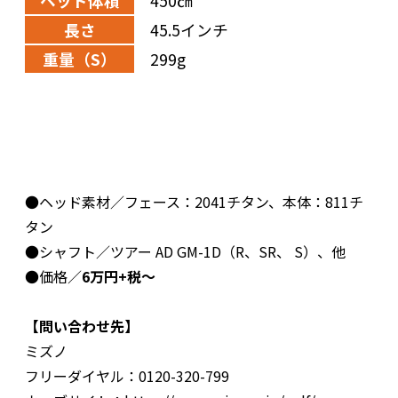
ヘッド体積
450㎤
長さ
45.5インチ
重量（S）
299g
●ヘッド素材／フェース：2041チタン、本体：811チ
タン
●シャフト／ツアー AD GM-1D（R、SR、 S）、他
●価格／
6万円+税～
【問い合わせ先】
ミズノ
フリーダイヤル：0120-320-799