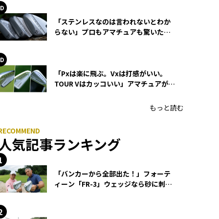
「ステンレスなのは言われないとわか
らない」プロもアマチュアも驚いた
HONMA WEDGEの打感とスピン
「Pxは楽に飛ぶ。Vxは打感がいい。
TOUR Vはカッコいい」アマチュアが選
ぶHONMA「T//WORLD アイアン」
もっと読む
人気記事ランキング
「バンカーから全部出た！」フォーテ
ィーン「FR-3」ウェッジなら砂に刺さ
らず脱出できる？