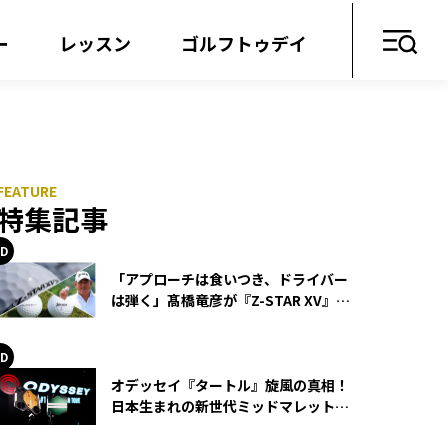
ー
レッスン
ゴルフトゥデイ
特集記事
「アプローチは食いつき、ドライバー
は弾く」髙橋竜彦が『Z-STAR XV』を
使い続ける理由
オデッセイ『タートル』旋風の真相！
日本生まれの新世代ミッドマレットが
世界を席巻