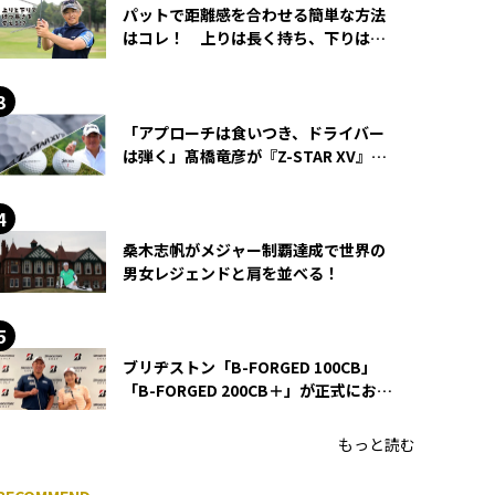
パットで距離感を合わせる簡単な方法
はコレ！ 上りは長く持ち、下りは短
く持つ！
「アプローチは食いつき、ドライバー
は弾く」髙橋竜彦が『Z-STAR XV』を
使い続ける理由
桑木志帆がメジャー制覇達成で世界の
男女レジェンドと肩を並べる！
ブリヂストン「B-FORGED 100CB」
「B-FORGED 200CB＋」が正式にお披
露目！ あのアイアンの正体がついに
明らかに！
もっと読む