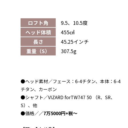
ロフト角
9.5、10.5度
ヘッド体積
455㎤
長さ
45.25インチ
重量（S）
307.5g
●ヘッド素材／フェース：6-4チタン、本体：6-4
チタン、カーボン
●シャフト／VIZARD forTW747 50 （R、SR、
S）、他
●価格／
／7万5000円+税～