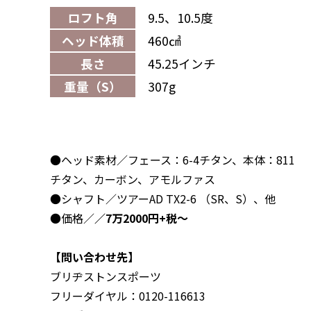
ロフト角
9.5、10.5度
ヘッド体積
460㎤
長さ
45.25インチ
重量（S）
307g
●ヘッド素材／フェース：6-4チタン、本体：811
チタン、カーボン、アモルファス
●シャフト／ツアーAD TX2-6 （SR、S）、他
●価格／
／7万2000円+税～
【問い合わせ先】
ブリヂストンスポーツ
フリーダイヤル：0120-116613