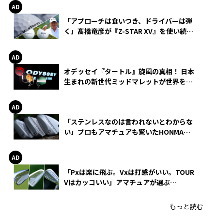
「アプローチは食いつき、ドライバーは弾
く」髙橋竜彦が『Z-STAR XV』を使い続け
る理由
オデッセイ『タートル』旋風の真相！ 日本
生まれの新世代ミッドマレットが世界を席
巻
「ステンレスなのは言われないとわからな
い」プロもアマチュアも驚いたHONMA
WEDGEの打感とスピン
「Pxは楽に飛ぶ。Vxは打感がいい。TOUR
Vはカッコいい」アマチュアが選ぶ
HONMA「T//WORLD アイアン」
もっと読む