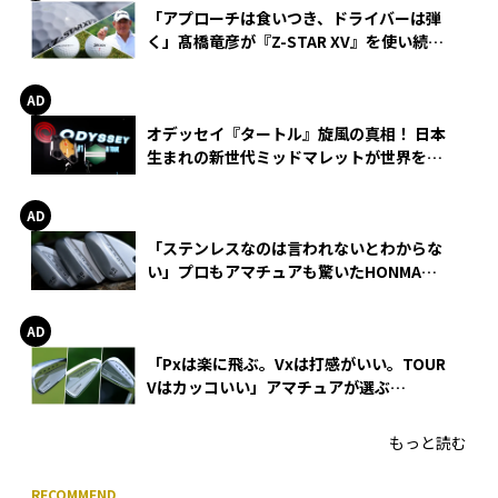
「アプローチは食いつき、ドライバーは弾
く」髙橋竜彦が『Z-STAR XV』を使い続け
る理由
オデッセイ『タートル』旋風の真相！ 日本
生まれの新世代ミッドマレットが世界を席
巻
「ステンレスなのは言われないとわからな
い」プロもアマチュアも驚いたHONMA
WEDGEの打感とスピン
「Pxは楽に飛ぶ。Vxは打感がいい。TOUR
Vはカッコいい」アマチュアが選ぶ
HONMA「T//WORLD アイアン」
もっと読む