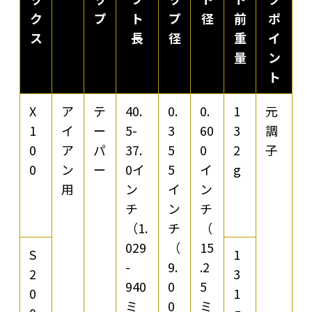
ク
プ
ト
プ
径
前
ポ
ス
長
径
重
イ
量
ン
ト
X
ア
テ
40.
0.
0.
1
元
1
イ
ー
5-
3
60
3
調
0
ア
パ
37.
5
0
2
子
0
ン
ー
0イ
5
イ
g
用
ン
イ
ン
チ
ン
チ
（1.
チ
（
029
（
15
S
1
-
9.
.2
2
3
940
0
5
0
1
ミ
0
ミ