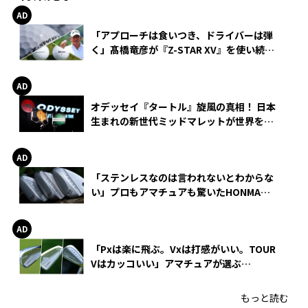
「アプローチは食いつき、ドライバーは弾
く」髙橋竜彦が『Z-STAR XV』を使い続け
る理由
オデッセイ『タートル』旋風の真相！ 日本
生まれの新世代ミッドマレットが世界を席
巻
「ステンレスなのは言われないとわからな
い」プロもアマチュアも驚いたHONMA
WEDGEの打感とスピン
「Pxは楽に飛ぶ。Vxは打感がいい。TOUR
Vはカッコいい」アマチュアが選ぶ
HONMA「T//WORLD アイアン」
もっと読む