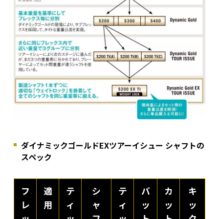
ダイナミックゴールドEXツアーイシュー シャフトの
スペック
フ
適
テ
シ
テ
バ
カ
キ
レ
用
ィ
ャ
ィ
ッ
ッ
ッ
ッ
ッ
フ
ッ
ト
ト
ク