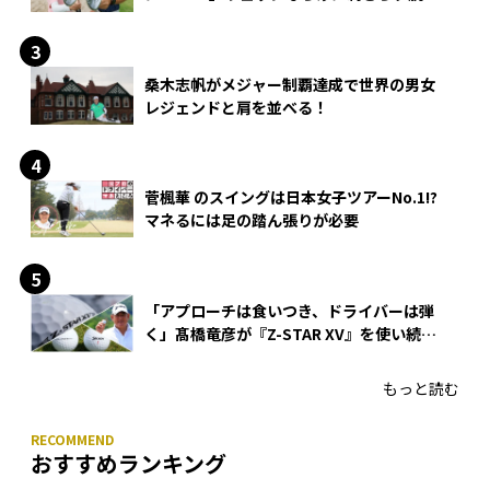
できる？
桑木志帆がメジャー制覇達成で世界の男女
レジェンドと肩を並べる！
菅楓華 のスイングは日本女子ツアーNo.1!?
マネるには足の踏ん張りが必要
「アプローチは食いつき、ドライバーは弾
く」髙橋竜彦が『Z-STAR XV』を使い続け
る理由
もっと読む
おすすめランキング