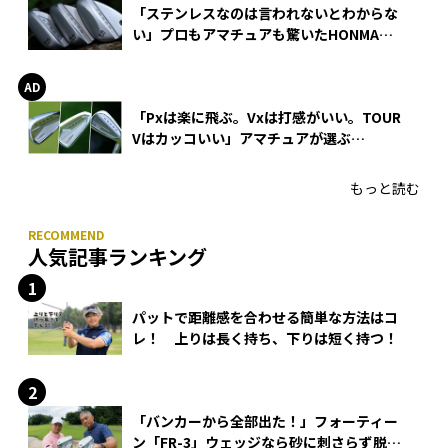
「ステンレスなのは言われないとわからな
い」プロもアマチュアも驚いたHONMA
WEDGEの打感とスピン
「Pxは楽に飛ぶ。Vxは打感がいい。TOUR
Vはカッコいい」アマチュアが選ぶ
HONMA「T//WORLD アイアン」
もっと読む
人気記事ランキング
パットで距離感を合わせる簡単な方法はコ
レ！ 上りは長く持ち、下りは短く持つ！
「バンカーから全部出た！」フォーティー
ン「FR-3」ウェッジなら砂に刺さらず脱出