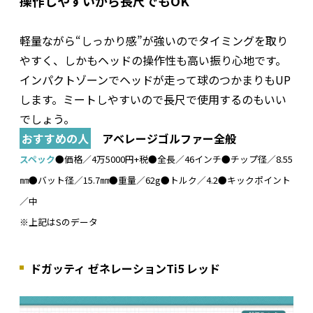
操作しやすいから長尺でもOK
軽量ながら“しっかり感”が強いのでタイミングを取り
やすく、しかもヘッドの操作性も高い振り心地です。
インパクトゾーンでヘッドが走って球のつかまりもUP
します。ミートしやすいので長尺で使用するのもいい
でしょう。
おすすめの人
アベレージゴルファー全般
スペック
●価格／4万5000円+税●全長／46インチ●チップ径／8.55
㎜●バット径／15.7㎜●重量／62g●トルク／4.2●キックポイント
／中
※上記はSのデータ
ドガッティ ゼネレーションTi5 レッド