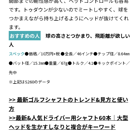
間部までの剛性感が高く、ヘッドコントロールも容易
です。トゥダウンが少ないのでミートしやすく、球を
つかまえながら持ち上げるようにヘッドが抜けてくれ
ます。
おすすめの人
球の高さとつかまり、飛距離が欲しい
人
スペック
●価格／10万円+税 ●全長／46インチ●チップ径／8.64㎜
●バット径／15.3㎜●重量／67g●トルク／4.1●キックポイント／
先中
※上記はS260のデータ
>> 最新ゴルフシャフトのトレンド&見方と使い
方
>>最新&人気ドライバー用シャフト60本｜大型
ヘッドを生かすしなりと複合がキーワード