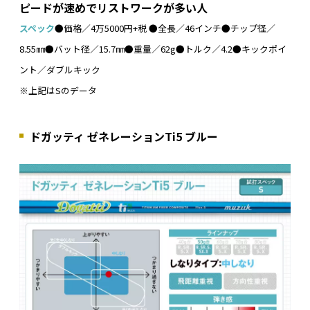
ピードが速めでリストワークが多い人
スペック
●価格／4万5000円+税 ●全長／46インチ●チップ径／
8.55㎜●バット径／15.7㎜●重量／62g●トルク／4.2●キックポイ
ント／ダブルキック
※上記はSのデータ
ドガッティ ゼネレーションTi5 ブルー