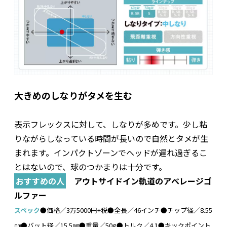
大きめのしなりがタメを生む
表示フレックスに対して、しなりが多めです。少し粘
りながらしなっている時間が長いので自然とタメが生
まれます。インパクトゾーンでヘッドが遅れ過ぎるこ
とはないので、球のつかまりは十分です。
おすすめの人
アウトサイドイン軌道のアベレージゴ
ルファー
スペック
●価格／3万5000円+税●全長／46インチ●チップ径／8.55
㎜●バット径／15.5㎜●重量／50g●トルク／4.1●キックポイント