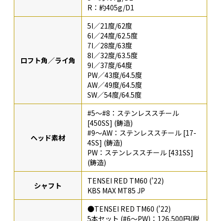
R：約405g/D1
5I／21度/62度
6I／24度/62.5度
7I／28度/63度
8I／32度/63.5度
ロフト角／ライ角
9I／37度/64度
PW／43度/64.5度
AW／49度/64.5度
SW／54度/64.5度
#5～#8：ステンレススチール
[450SS] (鋳造)
#9～AW：ステンレススチール [17-
ヘッド素材
4SS] (鋳造)
PW：ステンレススチール [431SS]
(鋳造)
TENSEI RED TM60 (’22)
シャフト
KBS MAX MT85 JP
●TENSEI RED TM60 (’22)
5本セット (#6～PW)：126,500円(税