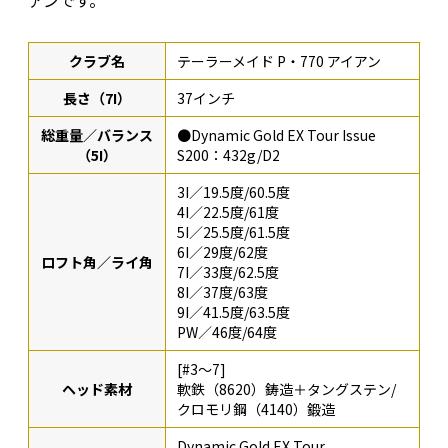
クラブ名
テーラーメイド P・770 アイアン
長さ（7I）
37インチ
総重量／バランス
●Dynamic Gold EX Tour Issue
（5I）
S200：432g/D2
3I／19.5度/60.5度
4I／22.5度/61度
5I／25.5度/61.5度
6I／29度/62度
ロフト角／ライ角
7I／33度/62.5度
8I／37度/63度
9I／41.5度/63.5度
PW／46度/64度
[#3〜7]
ヘッド素材
軟鉄（8620）鋳造＋タングステン/
クロモリ鋼（4140）鍛造
Dynamic Gold EX Tour