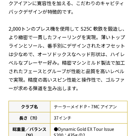
クアイアンに寛容性を加える、こだわりのキャビティ
バックデザインが特徴的です。
2,000トンのプレス機を使用して S25C 軟鉄を鍛造し、
より緻密で一貫したフィーリングを実現。薄いトップ
ラインとソール、番手別にデザインされたオフセット
は少なめで、オーソドックスなヘッド形状は、ハイレ
ベルなプレーヤー好み。精密マシンミルド製法で加工
されたフェースとグルーブが性能と品質を高いレベル
で実現。精度の高いスピン性能と操作性で、ゴルファ
ーが求める弾道を生み出します。
クラブ名
テーラーメイド P・7MC アイアン
長さ（7I）
37インチ
総重量／バランス
●Dynamic Gold EX Tour Issue
（5I）
S200：435g/D2