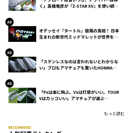
く」髙橋竜彦が『Z-STAR XV』を使い続け
る理由
オデッセイ『タートル』旋風の真相！ 日本
生まれの新世代ミッドマレットが世界を席
巻
「ステンレスなのは言われないとわからな
い」プロもアマチュアも驚いたHONMA
WEDGEの打感とスピン
「Pxは楽に飛ぶ。Vxは打感がいい。TOUR
Vはカッコいい」アマチュアが選ぶ
HONMA「T//WORLD アイアン」
もっと読む