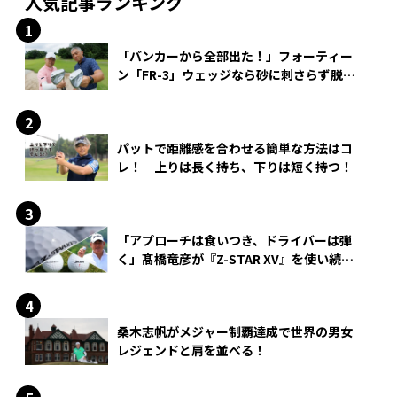
人気記事ランキング
「バンカーから全部出た！」フォーティー
ン「FR-3」ウェッジなら砂に刺さらず脱出
できる？
パットで距離感を合わせる簡単な方法はコ
レ！ 上りは長く持ち、下りは短く持つ！
「アプローチは食いつき、ドライバーは弾
く」髙橋竜彦が『Z-STAR XV』を使い続け
る理由
桑木志帆がメジャー制覇達成で世界の男女
レジェンドと肩を並べる！