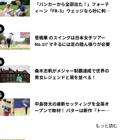
「バンカーから全部出た！」フォーテ
ィーン「FR-3」ウェッジなら砂に刺さ
らず脱出できる？
菅楓華 のスイングは日本女子ツアー
No.1!? マネるには足の踏ん張りが必要
桑木志帆がメジャー制覇達成で世界の
男女レジェンドと肩を並べる！
中島啓太の最新セッティングを全英オ
ープンで取材！ パターは新作『トーチ
ド』を投入
もっと読む