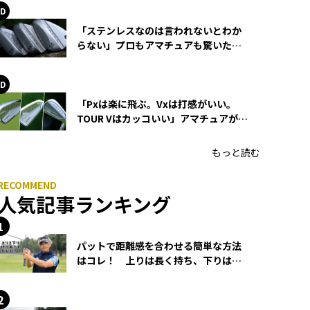
「ステンレスなのは言われないとわか
らない」プロもアマチュアも驚いた
HONMA WEDGEの打感とスピン
「Pxは楽に飛ぶ。Vxは打感がいい。
TOUR Vはカッコいい」アマチュアが選
ぶHONMA「T//WORLD アイアン」
もっと読む
人気記事ランキング
パットで距離感を合わせる簡単な方法
はコレ！ 上りは長く持ち、下りは短
く持つ！