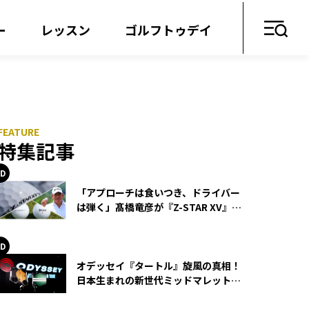
ー
レッスン
ゴルフトゥデイ
特集記事
「アプローチは食いつき、ドライバー
は弾く」髙橋竜彦が『Z-STAR XV』を
使い続ける理由
オデッセイ『タートル』旋風の真相！
日本生まれの新世代ミッドマレットが
世界を席巻