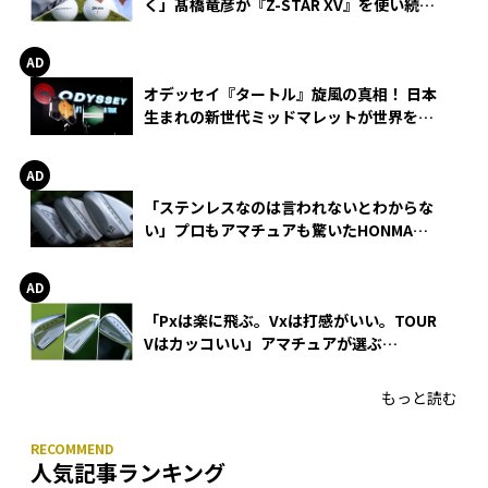
く」髙橋竜彦が『Z-STAR XV』を使い続け
る理由
オデッセイ『タートル』旋風の真相！ 日本
生まれの新世代ミッドマレットが世界を席
巻
「ステンレスなのは言われないとわからな
い」プロもアマチュアも驚いたHONMA
WEDGEの打感とスピン
「Pxは楽に飛ぶ。Vxは打感がいい。TOUR
Vはカッコいい」アマチュアが選ぶ
HONMA「T//WORLD アイアン」
もっと読む
人気記事ランキング