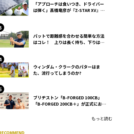
「アプローチは食いつき、ドライバー
は弾く」髙橋竜彦が『Z-STAR XV』を
使い続ける理由
パットで距離感を合わせる簡単な方法
はコレ！ 上りは長く持ち、下りは短
く持つ！
ウィンダム・クラークのパターはま
た、流行ってしまうのか?
ブリヂストン「B-FORGED 100CB」
「B-FORGED 200CB＋」が正式にお披
露目！ あのアイアンの正体がついに
明らかに！
もっと読む