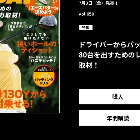
7月3日（金）発売！
vol.650
特集
ドライバーからパ
80台を出すための
取材！
購入
年間購読