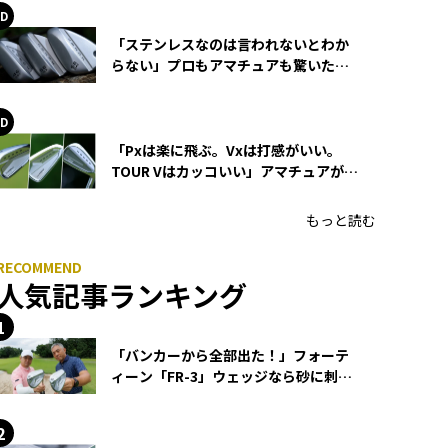
「ステンレスなのは言われないとわか
らない」プロもアマチュアも驚いた
HONMA WEDGEの打感とスピン
「Pxは楽に飛ぶ。Vxは打感がいい。
TOUR Vはカッコいい」アマチュアが選
ぶHONMA「T//WORLD アイアン」
もっと読む
人気記事ランキング
「バンカーから全部出た！」フォーテ
ィーン「FR-3」ウェッジなら砂に刺さ
らず脱出できる？