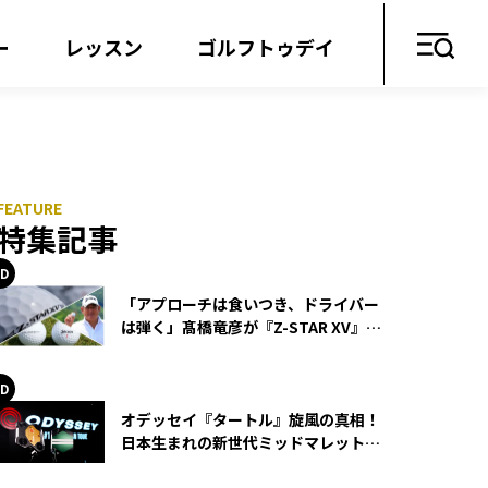
ー
レッスン
ゴルフトゥデイ
特集記事
「アプローチは食いつき、ドライバー
は弾く」髙橋竜彦が『Z-STAR XV』を
使い続ける理由
オデッセイ『タートル』旋風の真相！
日本生まれの新世代ミッドマレットが
世界を席巻