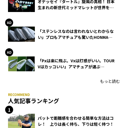
オデッセイ『タートル』旋風の真相！ 日本
生まれの新世代ミッドマレットが世界を席
巻
「ステンレスなのは言われないとわからな
い」プロもアマチュアも驚いたHONMA
WEDGEの打感とスピン
「Pxは楽に飛ぶ。Vxは打感がいい。TOUR
Vはカッコいい」アマチュアが選ぶ
HONMA「T//WORLD アイアン」
もっと読む
人気記事ランキング
パットで距離感を合わせる簡単な方法はコ
レ！ 上りは長く持ち、下りは短く持つ！