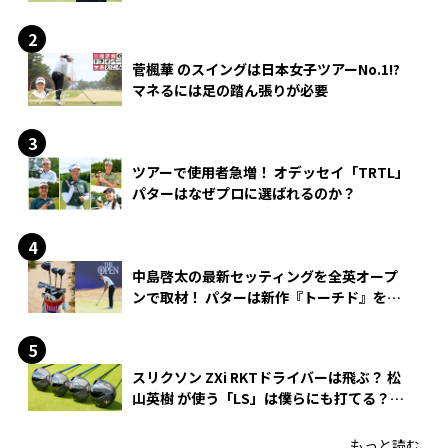
菅楓華 のスイングは日本女子ツアーNo.1!?
マネるには足の踏ん張りが必要
ツアーで使用者急増！ オデッセイ「TRTL」
パターはなぜプロに選ばれるのか？
中島啓太の最新セッティングを全英オープ
ンで取材！ パターは新作『トーチド』を投
入
スリクソン ZXi RKTドライバーは飛ぶ？ 松
山英樹 が使う「LS」は僕らにも打てる？
4モデルをさっそくテストした！
もっと読む