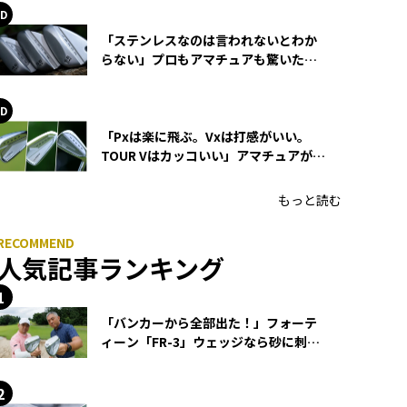
「ステンレスなのは言われないとわか
らない」プロもアマチュアも驚いた
HONMA WEDGEの打感とスピン
「Pxは楽に飛ぶ。Vxは打感がいい。
TOUR Vはカッコいい」アマチュアが選
ぶHONMA「T//WORLD アイアン」
もっと読む
人気記事ランキング
「バンカーから全部出た！」フォーテ
ィーン「FR-3」ウェッジなら砂に刺さ
らず脱出できる？