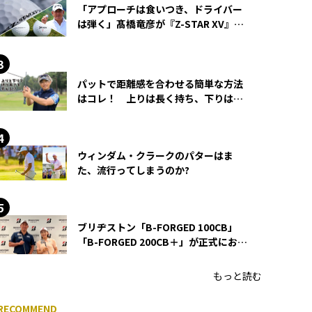
「アプローチは食いつき、ドライバー
は弾く」髙橋竜彦が『Z-STAR XV』を
使い続ける理由
パットで距離感を合わせる簡単な方法
はコレ！ 上りは長く持ち、下りは短
く持つ！
ウィンダム・クラークのパターはま
た、流行ってしまうのか?
ブリヂストン「B-FORGED 100CB」
「B-FORGED 200CB＋」が正式にお披
露目！ あのアイアンの正体がついに
明らかに！
もっと読む