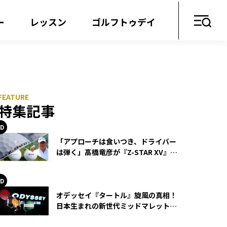
ー
レッスン
ゴルフトゥデイ
特集記事
「アプローチは食いつき、ドライバー
は弾く」髙橋竜彦が『Z-STAR XV』を
使い続ける理由
オデッセイ『タートル』旋風の真相！
日本生まれの新世代ミッドマレットが
世界を席巻