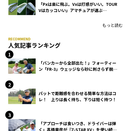
「Pxは楽に飛ぶ。Vxは打感がいい。TOUR
Vはカッコいい」アマチュアが選ぶ
HONMA「T//WORLD アイアン」
もっと読む
人気記事ランキング
「バンカーから全部出た！」フォーティー
ン「FR-3」ウェッジなら砂に刺さらず脱出
できる？
パットで距離感を合わせる簡単な方法はコ
レ！ 上りは長く持ち、下りは短く持つ！
「アプローチは食いつき、ドライバーは弾
く」髙橋竜彦が『Z-STAR XV』を使い続け