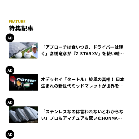
特集記事
「アプローチは食いつき、ドライバーは弾
く」髙橋竜彦が『Z-STAR XV』を使い続け
る理由
オデッセイ『タートル』旋風の真相！ 日本
生まれの新世代ミッドマレットが世界を席
巻
「ステンレスなのは言われないとわからな
い」プロもアマチュアも驚いたHONMA
WEDGEの打感とスピン