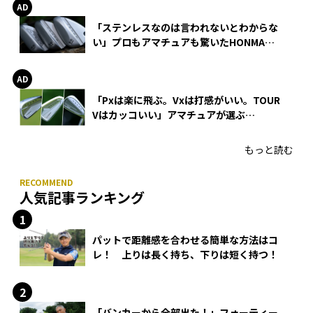
「ステンレスなのは言われないとわからな
い」プロもアマチュアも驚いたHONMA
WEDGEの打感とスピン
「Pxは楽に飛ぶ。Vxは打感がいい。TOUR
Vはカッコいい」アマチュアが選ぶ
HONMA「T//WORLD アイアン」
もっと読む
人気記事ランキング
パットで距離感を合わせる簡単な方法はコ
レ！ 上りは長く持ち、下りは短く持つ！
「バンカーから全部出た！」フォーティー