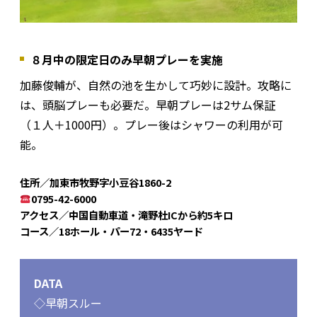
８月中の限定日のみ早朝プレーを実施
加藤俊輔が、自然の池を生かして巧妙に設計。攻略に
は、頭脳プレーも必要だ。早朝プレーは2サム保証
（１人＋1000円）。プレー後はシャワーの利用が可
能。
住所／加東市牧野字小豆谷1860-2
0795-42-6000
アクセス／中国自動車道・滝野杜ICから約5キロ
コース／18ホール・パー72・6435ヤード
DATA
◇早朝スルー