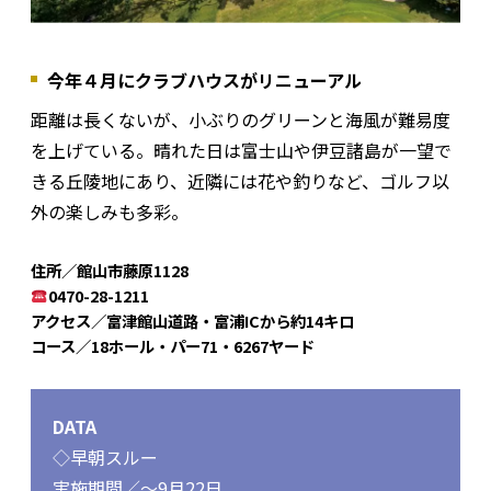
今年４月にクラブハウスがリニューアル
距離は長くないが、小ぶりのグリーンと海風が難易度
を上げている。晴れた日は富士山や伊豆諸島が一望で
きる丘陵地にあり、近隣には花や釣りなど、ゴルフ以
外の楽しみも多彩。
住所／館山市藤原1128
0470-28-1211
アクセス／富津館山道路・富浦ICから約14キロ
コース／18ホール・パー71・6267ヤード
DATA
◇早朝スルー
実施期間／～9月22日