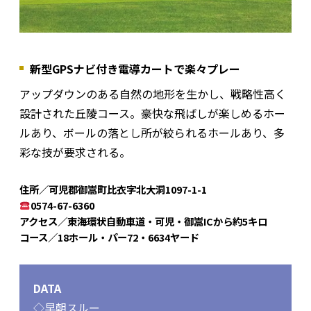
新型GPSナビ付き電導カートで楽々プレー
アップダウンのある自然の地形を生かし、戦略性高く
設計された丘陵コース。豪快な飛ばしが楽しめるホー
ルあり、ボールの落とし所が絞られるホールあり、多
彩な技が要求される。
住所／可児郡御嵩町比衣字北大洞1097-1-1
0574-67-6360
アクセス／東海環状自動車道・可児・御嵩ICから約5キロ
コース／18ホール・パー72・6634ヤード
DATA
◇早朝スルー