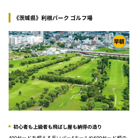
《茨城県》利根パーク ゴルフ場
初心者も上級者も飛ばし屋も納得の造り
400ヤードを超える長いパー4ホールや600ヤード超の