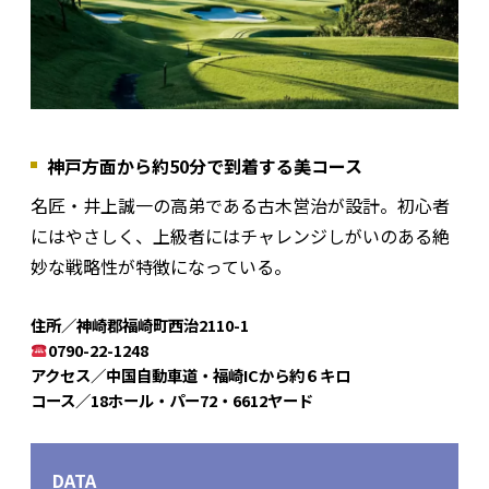
神戸方面から約50分で到着する美コース
名匠・井上誠一の高弟である古木営治が設計。初心者
にはやさしく、上級者にはチャレンジしがいのある絶
妙な戦略性が特徴になっている。
住所／神崎郡福崎町西治2110-1
0790-22-1248
アクセス／中国自動車道・福崎ICから約６キロ
コース／18ホール・パー72・6612ヤード
DATA