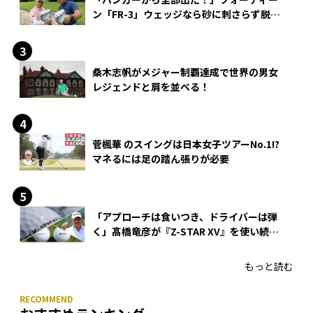
ン「FR-3」ウェッジなら砂に刺さらず脱出
できる？
桑木志帆がメジャー制覇達成で世界の男女
レジェンドと肩を並べる！
菅楓華 のスイングは日本女子ツアーNo.1!?
マネるには足の踏ん張りが必要
「アプローチは食いつき、ドライバーは弾
く」髙橋竜彦が『Z-STAR XV』を使い続け
る理由
もっと読む