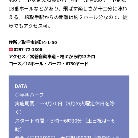
18番ホールなどがあり、飛ばす楽しさが十二分に味わ
える。JR取手駅からの距離は約２ホール分なので、徒
歩でもアクセス可。
住所／取手市新町4-1-50
0297-72-1306
アクセス／常磐自動車道・柏ICから約13キロ
コース／18ホール・パー72・6750ヤード
DATA
◇早朝ハーフ
実施期間／～9月30日（8月の火曜定休日を除
く）
スタート時間／５時～6時30分（土日祝は～6
時）
料金／平日3500円、土日祝4900円（消費税・利