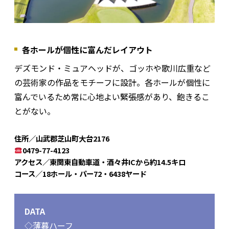
各ホールが個性に富んだレイアウト
デズモンド・ミュアヘッドが、ゴッホや歌川広重など
の芸術家の作品をモチーフに設計。各ホールが個性に
富んでいるため常に心地よい緊張感があり、飽きるこ
とがない。
住所／山武郡芝山町大台2176
0479-77-4123
アクセス／東関東自動車道・酒々井ICから約14.5キロ
コース／18ホール・パー72・6438ヤード
DATA
◇薄暮ハーフ