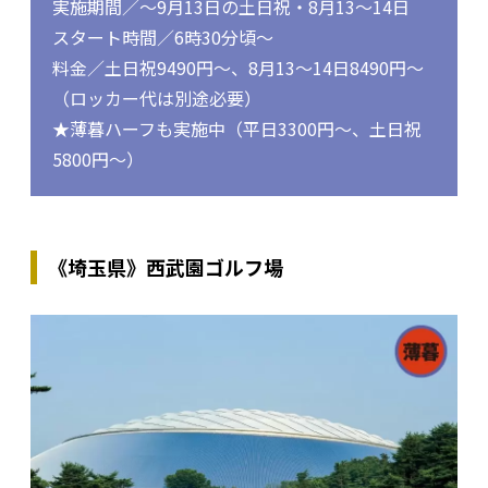
実施期間／～9月13日の土日祝・8月13～14日
スタート時間／6時30分頃～
料金／土日祝9490円～、8月13～14日8490円～
（ロッカー代は別途必要）
★薄暮ハーフも実施中（平日3300円～、土日祝
5800円～）
《埼玉県》西武園ゴルフ場