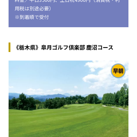
用税は別途必要）
※到着順で受付
《栃木県》皐月ゴルフ倶楽部 鹿沼コース