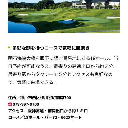
多彩な顔を持つコースで気軽に腕磨き
明石海峡大橋を眼下に望む景勝地にある18ホール。当
日予約が可能なうえ、最寄りの高速出口から約２分、
最寄り駅からタクシーで５分とアクセスも良好なの
で、気軽に来場できる。
住所／神戸市西区伊川谷町前開700
078-997-9700
アクセス／阪神高速・前開出口から約１キロ
コース／18ホール・パー72・6625ヤード