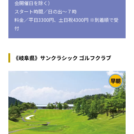
会開催日を除く）
スタート時間／日の出～７時
料金／平日3300円、土日祝4300円 ※到着順で受
付
《岐阜県》サンクラシック ゴルフクラブ