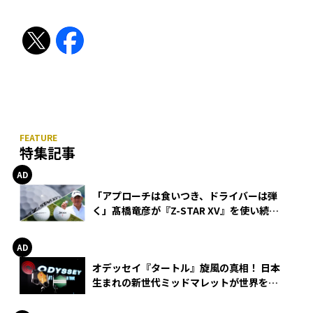
特集記事
「アプローチは食いつき、ドライバーは弾
く」髙橋竜彦が『Z-STAR XV』を使い続け
る理由
オデッセイ『タートル』旋風の真相！ 日本
生まれの新世代ミッドマレットが世界を席
巻