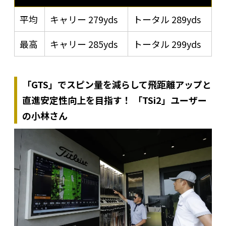
平均
キャリー 279yds
トータル 289yds
最高
キャリー 285yds
トータル 299yds
「GTS」でスピン量を減らして飛距離アップと
直進安定性向上を目指す！ 「TSi2」ユーザー
の小林さん