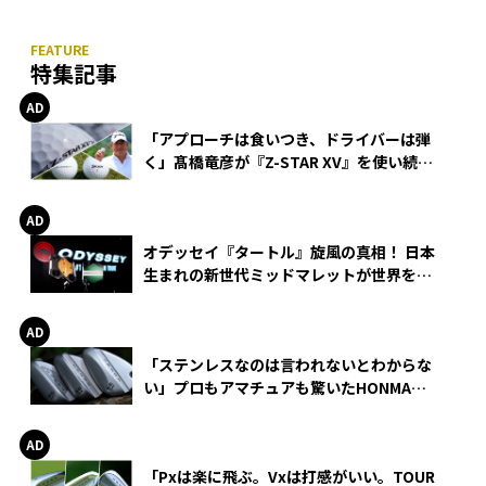
特集記事
「アプローチは食いつき、ドライバーは弾
く」髙橋竜彦が『Z-STAR XV』を使い続け
る理由
オデッセイ『タートル』旋風の真相！ 日本
生まれの新世代ミッドマレットが世界を席
巻
「ステンレスなのは言われないとわからな
い」プロもアマチュアも驚いたHONMA
WEDGEの打感とスピン
「Pxは楽に飛ぶ。Vxは打感がいい。TOUR