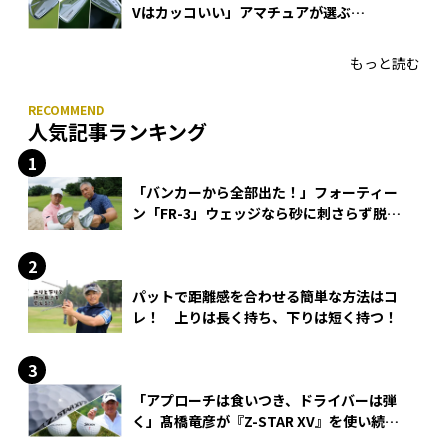
Vはカッコいい」アマチュアが選ぶ
HONMA「T//WORLD アイアン」
もっと読む
人気記事ランキング
「バンカーから全部出た！」フォーティー
ン「FR-3」ウェッジなら砂に刺さらず脱出
できる？
パットで距離感を合わせる簡単な方法はコ
レ！ 上りは長く持ち、下りは短く持つ！
「アプローチは食いつき、ドライバーは弾
く」髙橋竜彦が『Z-STAR XV』を使い続け
る理由