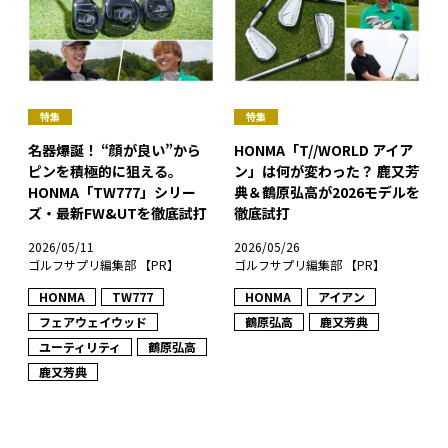
特集
特集
名器爆誕！ “顔が良い”から
HONMA「T//WORLD アイア
ピンを積極的に狙える。
ン」は何が変わった？ 鹿又芳
HONMA「TW777」シリー
典＆鶴原弘高が2026モデルを
ズ・最新FW&UTを徹底試打
徹底試打
2026/05/11
2026/05/26
ゴルフサプリ編集部 【PR】
ゴルフサプリ編集部 【PR】
HONMA
TW777
HONMA
アイアン
フェアウェイウッド
鶴原弘高
鹿又芳典
ユーティリティ
鶴原弘高
鹿又芳典