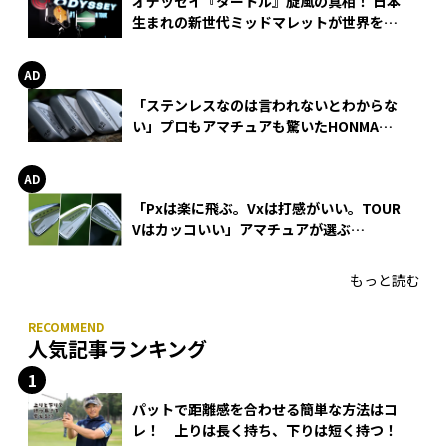
オデッセイ『タートル』旋風の真相！ 日本
生まれの新世代ミッドマレットが世界を席
巻
「ステンレスなのは言われないとわからな
い」プロもアマチュアも驚いたHONMA
WEDGEの打感とスピン
「Pxは楽に飛ぶ。Vxは打感がいい。TOUR
Vはカッコいい」アマチュアが選ぶ
HONMA「T//WORLD アイアン」
もっと読む
人気記事ランキング
パットで距離感を合わせる簡単な方法はコ
レ！ 上りは長く持ち、下りは短く持つ！