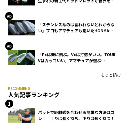
生まれの新世代ミッドマレットが世界を席
巻
「ステンレスなのは言われないとわからな
い」プロもアマチュアも驚いたHONMA
WEDGEの打感とスピン
「Pxは楽に飛ぶ。Vxは打感がいい。TOUR
Vはカッコいい」アマチュアが選ぶ
HONMA「T//WORLD アイアン」
もっと読む
人気記事ランキング
パットで距離感を合わせる簡単な方法はコ
レ！ 上りは長く持ち、下りは短く持つ！