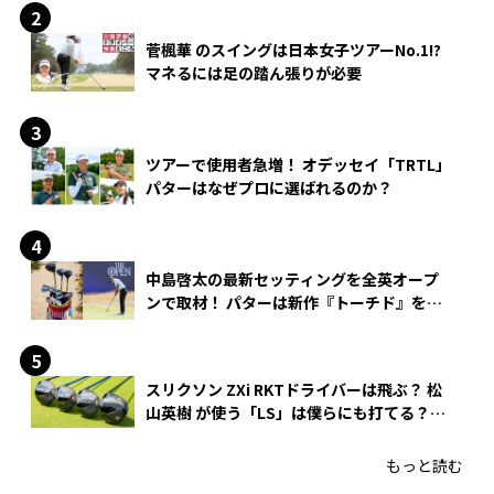
菅楓華 のスイングは日本女子ツアーNo.1!?
マネるには足の踏ん張りが必要
ツアーで使用者急増！ オデッセイ「TRTL」
パターはなぜプロに選ばれるのか？
中島啓太の最新セッティングを全英オープ
ンで取材！ パターは新作『トーチド』を投
入
スリクソン ZXi RKTドライバーは飛ぶ？ 松
山英樹 が使う「LS」は僕らにも打てる？
4モデルをさっそくテストした！
もっと読む