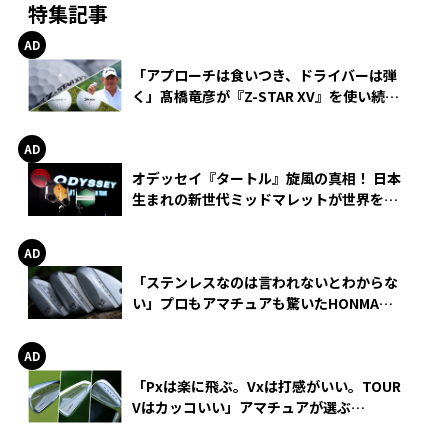
特集記事
「アプローチは食いつき、ドライバーは弾
く」髙橋竜彦が『Z-STAR XV』を使い続け
る理由
オデッセイ『タートル』旋風の真相！ 日本
生まれの新世代ミッドマレットが世界を席
巻
「ステンレスなのは言われないとわからな
い」プロもアマチュアも驚いたHONMA
WEDGEの打感とスピン
「Pxは楽に飛ぶ。Vxは打感がいい。TOUR
Vはカッコいい」アマチュアが選ぶ
HONMA「T//WORLD アイアン」