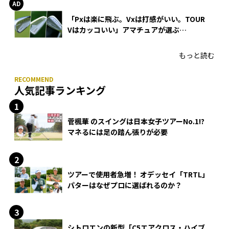
「Pxは楽に飛ぶ。Vxは打感がいい。TOUR
Vはカッコいい」アマチュアが選ぶ
HONMA「T//WORLD アイアン」
もっと読む
人気記事ランキング
菅楓華 のスイングは日本女子ツアーNo.1!?
マネるには足の踏ん張りが必要
ツアーで使用者急増！ オデッセイ「TRTL」
パターはなぜプロに選ばれるのか？
シトロエンの新型「C5エアクロス・ハイブ