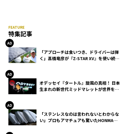
特集記事
「アプローチは食いつき、ドライバーは弾
く」髙橋竜彦が『Z-STAR XV』を使い続け
る理由
オデッセイ『タートル』旋風の真相！ 日本
生まれの新世代ミッドマレットが世界を席
巻
「ステンレスなのは言われないとわからな
い」プロもアマチュアも驚いたHONMA
WEDGEの打感とスピン