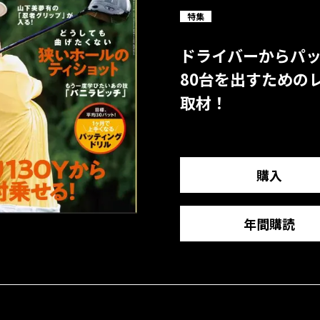
特集
ドライバーからパ
80台を出すための
取材！
購入
年間購読