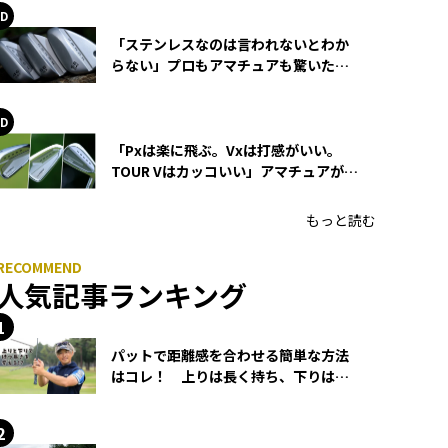
「ステンレスなのは言われないとわか
らない」プロもアマチュアも驚いた
HONMA WEDGEの打感とスピン
「Pxは楽に飛ぶ。Vxは打感がいい。
TOUR Vはカッコいい」アマチュアが選
ぶHONMA「T//WORLD アイアン」
もっと読む
人気記事ランキング
パットで距離感を合わせる簡単な方法
はコレ！ 上りは長く持ち、下りは短
く持つ！