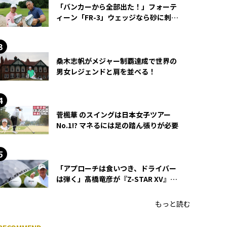
「バンカーから全部出た！」フォーテ
ィーン「FR-3」ウェッジなら砂に刺さ
らず脱出できる？
桑木志帆がメジャー制覇達成で世界の
男女レジェンドと肩を並べる！
菅楓華 のスイングは日本女子ツアー
No.1!? マネるには足の踏ん張りが必要
「アプローチは食いつき、ドライバー
は弾く」髙橋竜彦が『Z-STAR XV』を
使い続ける理由
もっと読む