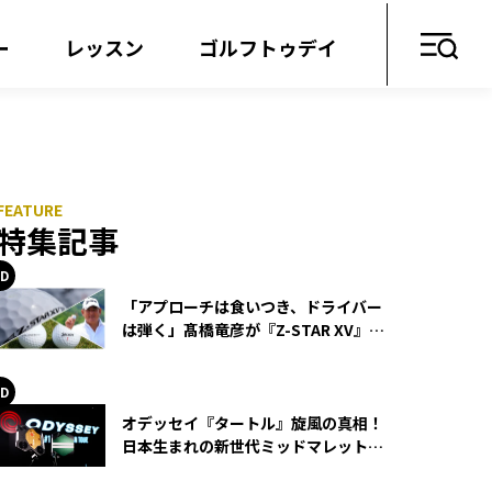
ー
レッスン
ゴルフトゥデイ
特集記事
「アプローチは食いつき、ドライバー
は弾く」髙橋竜彦が『Z-STAR XV』を
使い続ける理由
オデッセイ『タートル』旋風の真相！
日本生まれの新世代ミッドマレットが
世界を席巻