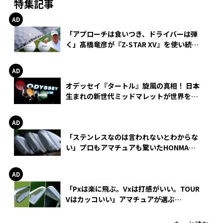
特集記事
「アプローチは食いつき、ドライバーは弾
く」髙橋竜彦が『Z-STAR XV』を使い続け
る理由
オデッセイ『タートル』旋風の真相！ 日本
生まれの新世代ミッドマレットが世界を席
巻
「ステンレスなのは言われないとわからな
い」プロもアマチュアも驚いたHONMA
WEDGEの打感とスピン
「Pxは楽に飛ぶ。Vxは打感がいい。TOUR
Vはカッコいい」アマチュアが選ぶ
HONMA「T//WORLD アイアン」