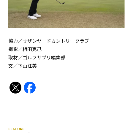
協力／サザンヤードカントリークラブ
撮影／相田克己
取材／ゴルフサプリ編集部
文／下山江美