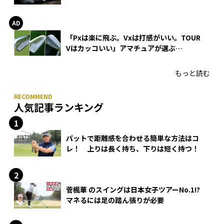
WEDGEの打感とスピン
「Pxは楽に飛ぶ。Vxは打感がいい。TOUR
Vはカッコいい」アマチュアが選ぶ
HONMA「T//WORLD アイアン」
もっと読む
人気記事ランキング
パットで距離感を合わせる簡単な方法はコ
レ！ 上りは長く持ち、下りは短く持つ！
菅楓華 のスイングは日本女子ツアーNo.1!?
マネるには足の踏ん張りが必要