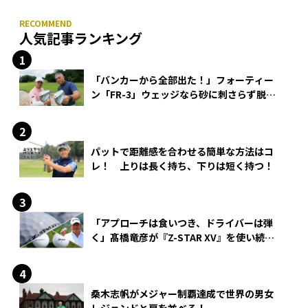
人気記事ランキング
「バンカーから全部出た！」フォーティー
ン「FR-3」ウェッジなら砂に刺さらず脱出
できる？
パットで距離感を合わせる簡単な方法はコ
レ！ 上りは長く持ち、下りは短く持つ！
「アプローチは食いつき、ドライバーは弾
く」髙橋竜彦が『Z-STAR XV』を使い続け
る理由
桑木志帆がメジャー制覇達成で世界の男女