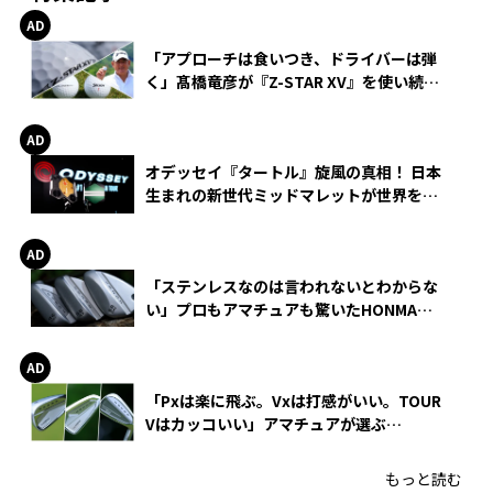
「アプローチは食いつき、ドライバーは弾
く」髙橋竜彦が『Z-STAR XV』を使い続け
る理由
オデッセイ『タートル』旋風の真相！ 日本
生まれの新世代ミッドマレットが世界を席
巻
「ステンレスなのは言われないとわからな
い」プロもアマチュアも驚いたHONMA
WEDGEの打感とスピン
「Pxは楽に飛ぶ。Vxは打感がいい。TOUR
Vはカッコいい」アマチュアが選ぶ
HONMA「T//WORLD アイアン」
もっと読む