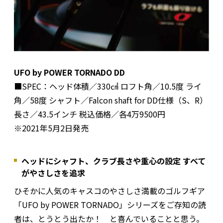
UFO by POWER TORNADO DD
■SPEC：ヘッド体積／330㎤ ロフト角／10.5度 ライ
角／58度 シャフト／Falcon shaft for DD仕様（S、R）
長さ／43.5インチ 税込価格／各4万9500円
※2021年5月2日発売
ヘッドにシャフト、クラブ長さや重心の設定 すべて
がやさしさを追求
ひそかに人気のキャスコのやさしさ満載のゴルフギア
「UFO by POWER TORNADO」シリーズをご存知の読
者は、とうとう出たか！ と喜んでいることと思う。