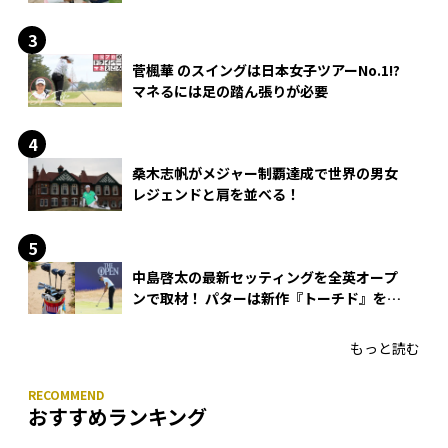
できる？
菅楓華 のスイングは日本女子ツアーNo.1!?
マネるには足の踏ん張りが必要
桑木志帆がメジャー制覇達成で世界の男女
レジェンドと肩を並べる！
中島啓太の最新セッティングを全英オープ
ンで取材！ パターは新作『トーチド』を投
入
もっと読む
おすすめランキング