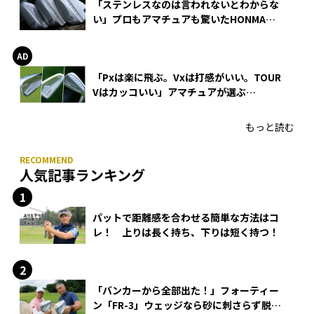
「ステンレスなのは言われないとわからな
い」プロもアマチュアも驚いたHONMA
WEDGEの打感とスピン
「Pxは楽に飛ぶ。Vxは打感がいい。TOUR
Vはカッコいい」アマチュアが選ぶ
HONMA「T//WORLD アイアン」
もっと読む
人気記事ランキング
パットで距離感を合わせる簡単な方法はコ
レ！ 上りは長く持ち、下りは短く持つ！
「バンカーから全部出た！」フォーティー
ン「FR-3」ウェッジなら砂に刺さらず脱出