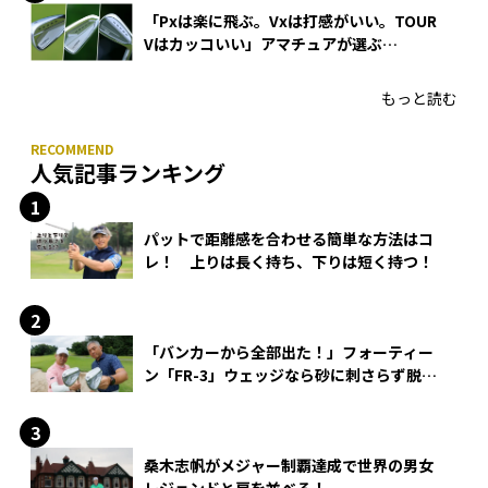
「Pxは楽に飛ぶ。Vxは打感がいい。TOUR
Vはカッコいい」アマチュアが選ぶ
HONMA「T//WORLD アイアン」
もっと読む
人気記事ランキング
パットで距離感を合わせる簡単な方法はコ
レ！ 上りは長く持ち、下りは短く持つ！
「バンカーから全部出た！」フォーティー
ン「FR-3」ウェッジなら砂に刺さらず脱出
できる？
桑木志帆がメジャー制覇達成で世界の男女
レジェンドと肩を並べる！