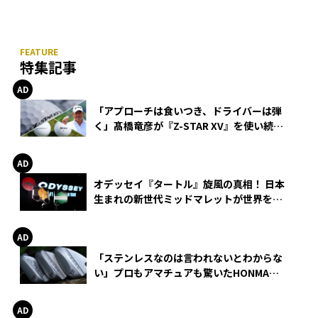
特集記事
「アプローチは食いつき、ドライバーは弾
く」髙橋竜彦が『Z-STAR XV』を使い続け
る理由
オデッセイ『タートル』旋風の真相！ 日本
生まれの新世代ミッドマレットが世界を席
巻
「ステンレスなのは言われないとわからな
い」プロもアマチュアも驚いたHONMA
WEDGEの打感とスピン